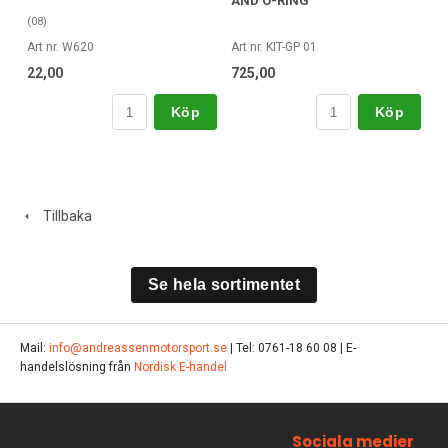
AND O-RING
(08)
Art nr. W620
Art nr. KIT-GP 01
22,00
725,00
Köp
Köp
Tillbaka
Se hela sortimentet
Mail:
info@andreassenmotorsport.se
| Tel: 0761-18 60 08 | E-
handelslösning från
Nordisk E-handel
Sociala medier