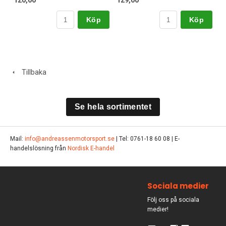
120,00
129,00
Köp
Köp
Tillbaka
Se hela sortimentet
Mail:
info@andreassenmotorsport.se
| Tel: 0761-18 60 08 | E-
handelslösning från
Nordisk E-handel
Sociala medier
Följ oss på sociala
medier!