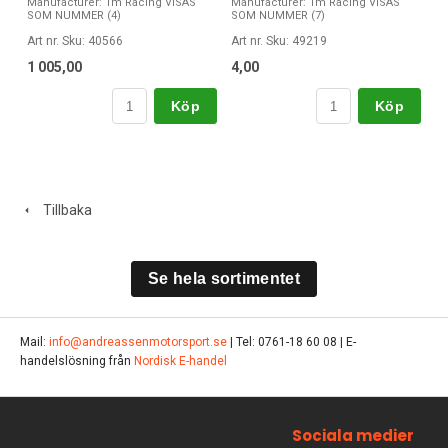
Manufacturer: Tm Racing VISAS
Manufacturer: Tm Racing VISAS
SOM NUMMER (4)
SOM NUMMER (7)
Art nr. Sku: 40566
Art nr. Sku: 49219
1 005,00
4,00
Köp
Köp
Tillbaka
Se hela sortimentet
Mail:
info@andreassenmotorsport.se
| Tel: 0761-18 60 08 | E-
handelslösning från
Nordisk E-handel
Sociala medier