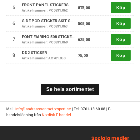
FRONT PANEL STICKERS KIT SODI RACING 22
5
Köp
875,00
Artikelnummer: PC0831.062
SIDE POD STICKER SKIT SODI RACING 22
6
Köp
505,00
Artikelnummer: PC0831.063
FONT FAIRING 508 STICKERS KIT
7
Köp
625,00
Artikelnummer: PC0831.069
DD2 STICKER
8
Köp
75,00
Artikelnummer: AC701.050
Se hela sortimentet
Mail:
info@andreassenmotorsport.se
| Tel: 0761-18 60 08 | E-
handelslösning från
Nordisk E-handel
Sociala medier