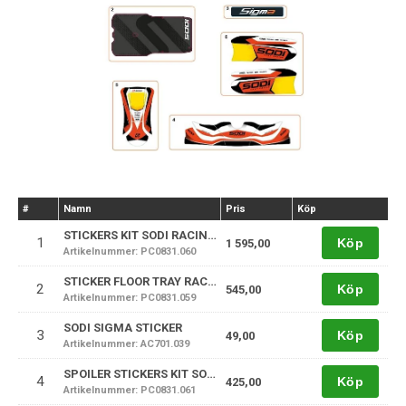
#
Namn
Pris
Köp
STICKERS KIT SODI RACING 2022
1
Köp
1 595,00
Artikelnummer: PC0831.060
STICKER FLOOR TRAY RACING DD2-22
2
Köp
545,00
Artikelnummer: PC0831.059
SODI SIGMA STICKER
3
Köp
49,00
Artikelnummer: AC701.039
SPOILER STICKERS KIT SODI RACING 22
4
Köp
425,00
Artikelnummer: PC0831.061