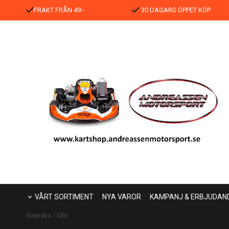
FRAKT FRÅN 49:-
30 DAGARS ÖPPET KÖP
VÅRT SORTIMENT
NYA VAROR
KAMPANJ & ERBJUDAN
Svenska
SEK