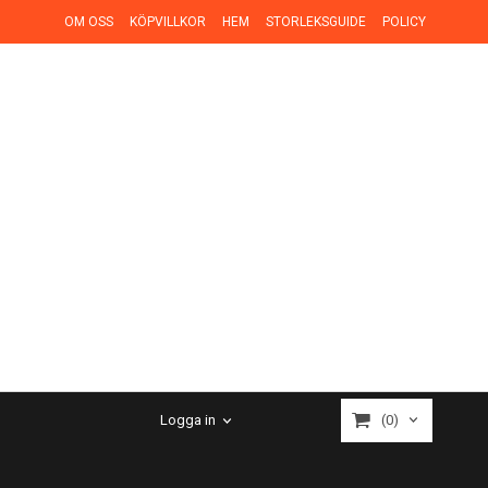
OM OSS
KÖPVILLKOR
HEM
STORLEKSGUIDE
POLICY
(0)
Logga in