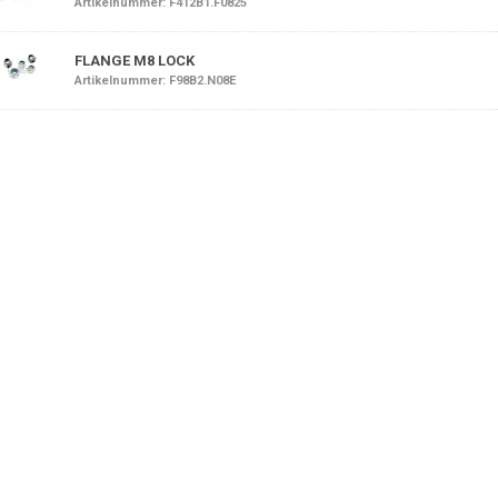
Artikelnummer: F412B1.F0825
FLANGE M8 LOCK
Artikelnummer: F98B2.N08E