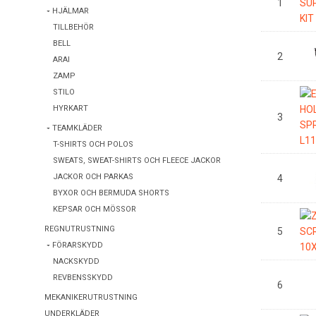
1
HJÄLMAR
TILLBEHÖR
BELL
2
ARAI
ZAMP
STILO
HYRKART
3
TEAMKLÄDER
T-SHIRTS OCH POLOS
SWEATS, SWEAT-SHIRTS OCH FLEECE JACKOR
JACKOR OCH PARKAS
4
BYXOR OCH BERMUDA SHORTS
KEPSAR OCH MÖSSOR
REGNUTRUSTNING
5
FÖRARSKYDD
NACKSKYDD
REVBENSSKYDD
6
MEKANIKERUTRUSTNING
UNDERKLÄDER