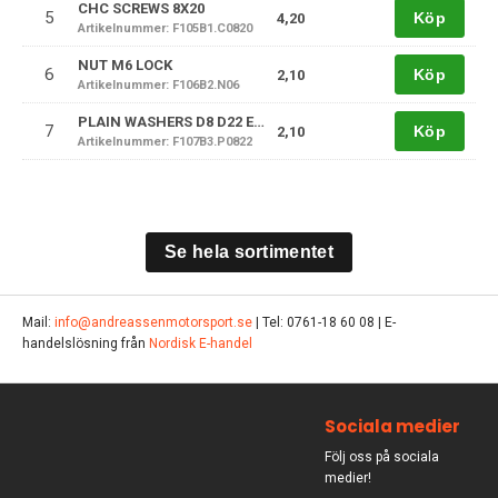
CHC SCREWS 8X20
5
Köp
4,20
Artikelnummer: F105B1.C0820
NUT M6 LOCK
6
Köp
2,10
Artikelnummer: F106B2.N06
PLAIN WASHERS D8 D22 EP1,5
7
Köp
2,10
Artikelnummer: F107B3.P0822
Se hela sortimentet
Mail:
info@andreassenmotorsport.se
| Tel: 0761-18 60 08 | E-
handelslösning från
Nordisk E-handel
Sociala medier
Följ oss på sociala
medier!