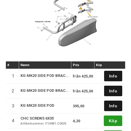
#
Namn
Pris
Köp
1
KG MK20 SIDE POD BRACKET
från
425,00
2
KG MK20 SIDE POD BRACKET
från
425,00
3
KG MK20 SIDE POD
395,00
CHC SCREWS 6X35
4
Köp
4,20
Artikelnummer: F104B1.C0635