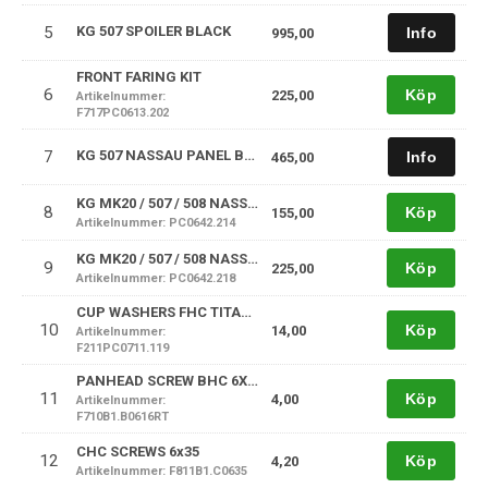
5
KG 507 SPOILER BLACK
995,00
FRONT FARING KIT
6
Köp
225,00
Artikelnummer:
F717PC0613.202
7
KG 507 NASSAU PANEL BLACK
465,00
KG MK20 / 507 / 508 NASSAU PANEL BRACKETS LOWER SUPPORT KIT
8
Köp
155,00
Artikelnummer: PC0642.214
KG MK20 / 507 / 508 NASSAU PANEL BRACKETS TOP END
9
Köp
225,00
Artikelnummer: PC0642.218
CUP WASHERS FHC TITANE 6mm
10
Köp
14,00
Artikelnummer:
F211PC0711.119
PANHEAD SCREW BHC 6X16 DIN 603
11
Köp
4,00
Artikelnummer:
F710B1.B0616RT
CHC SCREWS 6x35
12
Köp
4,20
Artikelnummer: F811B1.C0635