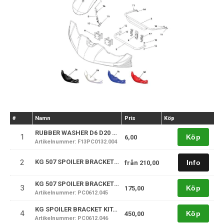
#
Namn
Pris
Köp
RUBBER WASHER D6 D20 EP4
1
Köp
6,00
Artikelnummer: F13PC0132.004
2
KG 507 SPOILER BRACKETS UPPER STANDARD
från
210,00
KG 507 SPOILER BRACKETS LOWER PREPARED FOR SODI/ALPHA CHASSIE
3
Köp
175,00
Artikelnummer: PC0612.045
KG SPOILER BRACKET KIT-HOMOLOGATED FLANGES (X2)
4
Köp
450,00
Artikelnummer: PC0612.046