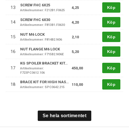
SCREW FHC 6X25
13
Köp
4,25
Artikelnummer: F212B1.F0625
SCREW FHC 6X30
14
Köp
4,20
Artikelnummer: F813B1.F0630
NUT M6 LOCK
15
Köp
2,10
Artikelnummer: F814B2.N06
NUT FLANGE M6 LOCK
16
Köp
5,20
Artikelnummer: F715B2.N06E
KG SPOILER BRACKET KIT-HOMOLOGATED CLAMPS X2
17
Köp
450,00
Artikelnummer:
F723PC0612.106
BRACE KIT FOR HIGH NASSAU PANEL BRACKET
18
Köp
110,00
Artikelnummer: SPC0642.215
Se hela sortimentet