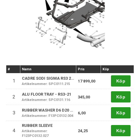
#
Namn
Pris
Köp
CADRE SODI SIGMA RS3 2021
1
Köp
17 899,00
Artikelnummer: SPC0111.215
ALU FLOOR TRAY - RS3-21
2
Köp
345,00
Artikelnummer: SPC0131.116
RUBBER WASHER D6 D20 EP4
3
Köp
6,00
Artikelnummer: F13PC0132.004
RUBBER SLEEVE
4
Köp
24,25
Artikelnummer:
F123PC0132.027