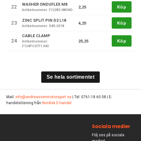
WASHER ONDUFLEX M8
22
Köp
2,25
Artikelnummer: F122B3.08OND
ZINC SPLIT PIN D2 L18
23
Köp
4,25
Artikelnummer: SB5.0218
CABLE CLAMP
24
Köp
25,25
Artikelnummer:
F124PC0711.043
Se hela sortimentet
Mail:
info@andreassenmotorsport.se
| Tel: 0761-18 60 08 | E-
handelslösning från
Nordisk E-handel
Sociala medier
Följ oss på sociala