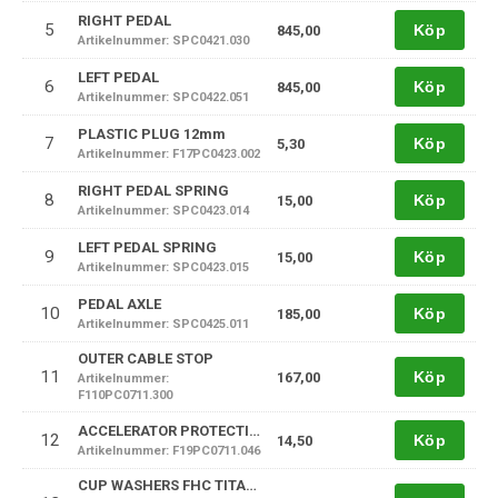
RIGHT PEDAL
5
Köp
845,00
Artikelnummer: SPC0421.030
LEFT PEDAL
6
Köp
845,00
Artikelnummer: SPC0422.051
PLASTIC PLUG 12mm
7
Köp
5,30
Artikelnummer: F17PC0423.002
RIGHT PEDAL SPRING
8
Köp
15,00
Artikelnummer: SPC0423.014
LEFT PEDAL SPRING
9
Köp
15,00
Artikelnummer: SPC0423.015
PEDAL AXLE
10
Köp
185,00
Artikelnummer: SPC0425.011
OUTER CABLE STOP
11
Köp
167,00
Artikelnummer:
F110PC0711.300
ACCELERATOR PROTECTIVE SLEEVE PROTECTION
12
Köp
14,50
Artikelnummer: F19PC0711.046
CUP WASHERS FHC TITANE 6mm