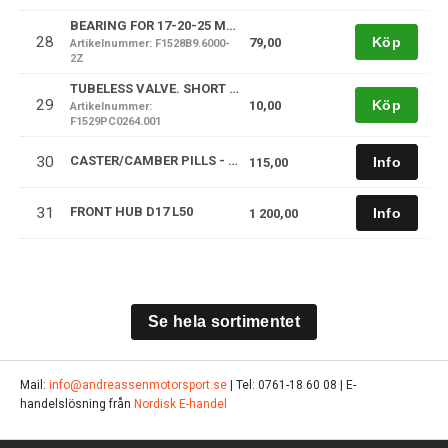
BEARING FOR 17-20-25 MM DIAMETER STUB AXLE
28
Köp
79,00
Artikelnummer: F1528B9.6000-
2Z
TUBELESS VALVE. SHORT VALVE
29
Köp
10,00
Artikelnummer:
F1529PC0264.001
30
CASTER/CAMBER PILLS - QUICK ADJUSTMENT
115,00
31
FRONT HUB D17 L50
1 200,00
Se hela sortimentet
Mail:
info@andreassenmotorsport.se
| Tel: 0761-18 60 08 | E-
handelslösning från
Nordisk E-handel