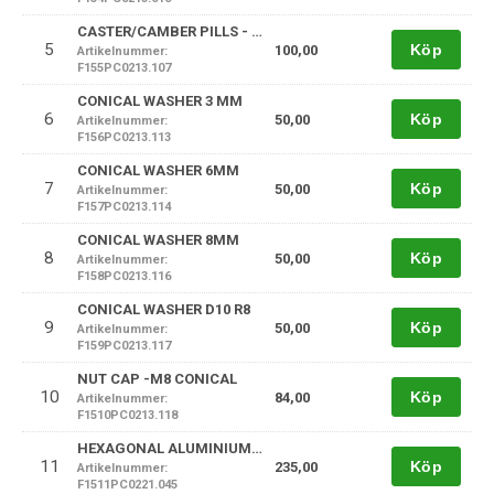
CASTER/CAMBER PILLS - QUICK ADJUSTMENT
5
Köp
100,00
Artikelnummer:
F155PC0213.107
CONICAL WASHER 3 MM
6
Köp
50,00
Artikelnummer:
F156PC0213.113
CONICAL WASHER 6MM
7
Köp
50,00
Artikelnummer:
F157PC0213.114
CONICAL WASHER 8MM
8
Köp
50,00
Artikelnummer:
F158PC0213.116
CONICAL WASHER D10 R8
9
Köp
50,00
Artikelnummer:
F159PC0213.117
NUT CAP -M8 CONICAL
10
Köp
84,00
Artikelnummer:
F1510PC0213.118
HEXAGONAL ALUMINIUM TIE ROD 235MM
11
Köp
235,00
Artikelnummer:
F1511PC0221.045