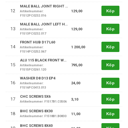
MALE BALL JOINT RIGHT HAND THREAD 8MM
12
Köp
129,00
Artikelnummer:
F1512PC0232.016
MALE BALL JOINT LEFT HAND THREAD 8MM
13
Köp
129,00
Artikelnummer:
F1513PC0232.017
FRONT HUB D17 L60
14
Köp
1 200,00
Artikelnummer:
F1514PC0252.067
ALU 115 BLACK FRONT WHEEL RIM HUB
15
Köp
795,00
Artikelnummer:
F1515PC0261.120
WASHER D8 D13 EP4
16
Köp
24,00
Artikelnummer:
F1516PC0413.013
CHC SCREWS 5X6
17
Köp
3,10
Artikelnummer: F1517B1.C0506
BHC SCREWS 8X30
18
Köp
11,00
Artikelnummer: F1518B1.B0830
BHC SCREWS 8X40