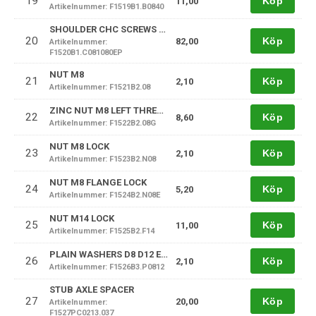
19
Köp
11,00
Artikelnummer: F1519B1.B0840
SHOULDER CHC SCREWS 80MM
20
Köp
82,00
Artikelnummer:
F1520B1.C081080EP
NUT M8
21
Köp
2,10
Artikelnummer: F1521B2.08
ZINC NUT M8 LEFT THREAD
22
Köp
8,60
Artikelnummer: F1522B2.08G
NUT M8 LOCK
23
Köp
2,10
Artikelnummer: F1523B2.N08
NUT M8 FLANGE LOCK
24
Köp
5,20
Artikelnummer: F1524B2.N08E
NUT M14 LOCK
25
Köp
11,00
Artikelnummer: F1525B2.F14
PLAIN WASHERS D8 D12 EP2
26
Köp
2,10
Artikelnummer: F1526B3.P0812
STUB AXLE SPACER
27
Köp
20,00
Artikelnummer:
F1527PC0213.037