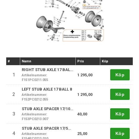
#
Namn
Pris
Köp
RIGHT STUB AXLE 17 BALL 8
1
Köp
1 295,00
Artikelnummer:
F151PC0211.055
LEFT STUB AXLE 17 BALL 8
2
Köp
1 295,00
Artikelnummer:
F152PC0212.055
STUB AXLE SPACER 17/10mm
3
Köp
40,00
Artikelnummer:
F153PC0213.007
STUB AXLE SPACER 17/5mm
4
Köp
25,00
Artikelnummer:
F154PC0213.010